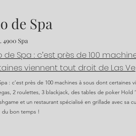
o de Spa
. 4900 Spa
o de Spa : c’est près de 100 machin
aines viennent tout droit de Las Veg
pa : c’est près de 100 machines à sous dont certaines v
egas, 2 roulettes, 3 blackjack, des tables de poker Hold
shgame et un restaurant spécialisé en grillade avec sa cu
 du bon temps !