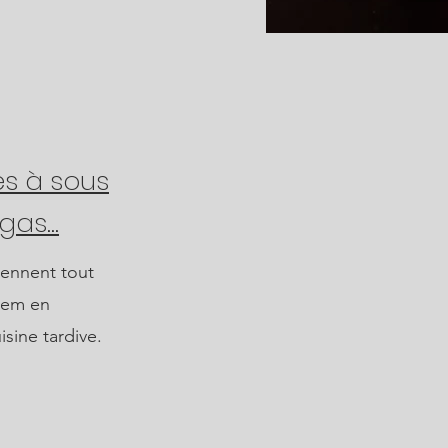
es à sous
as...
iennent tout
 ‘em en
isine tardive.