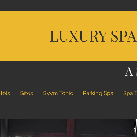
D
LUXURY SP
U
BI
A
tels
Gîtes
Gyym Tonic
Parking Spa
Spa 