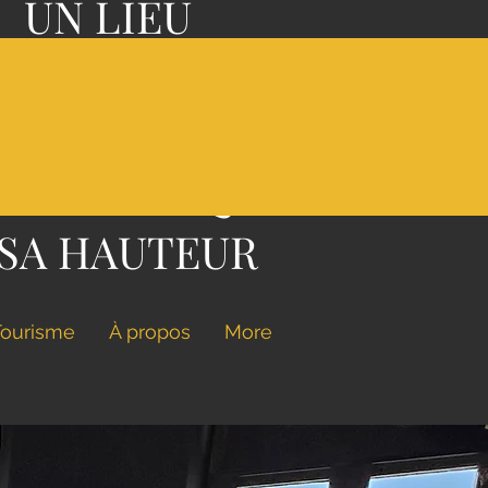
UN LIEU
'EXCEPTION,
A
NE CUISINE
STRONOMIQUE
 SA HAUTEUR
Tourisme
À propos
More