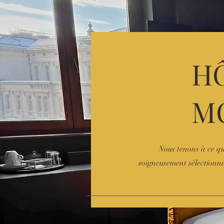
H
M
Nous tenons à ce qu
soigneusement sélectionné 