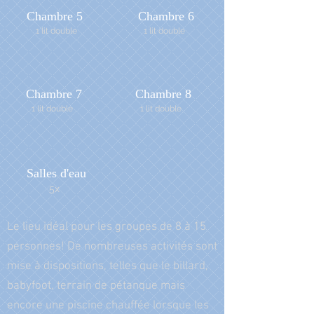
Chambre 5
Chambre 6
1 lit double
1 lit double
Chambre 7
Chambre 8
1 lit double
1 lit double
Salles d'eau
5x
Le lieu idéal pour les groupes de 8 à 15
personnes! De nombreuses activités sont
mise à dispositions, telles que le billard,
babyfoot, terrain de pétanque mais
encore une piscine chauffée lorsque les