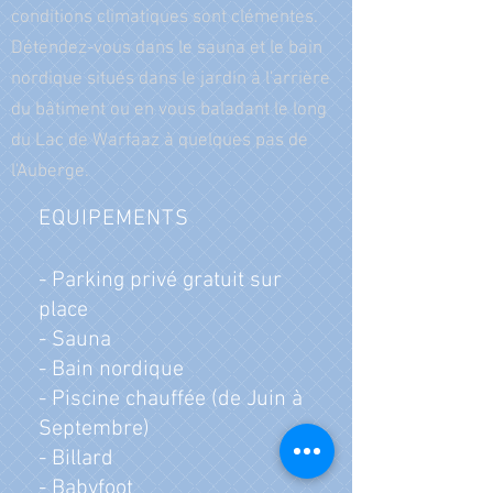
conditions climatiques sont clémentes.
Détendez-vous dans le sauna et le bain
nordique situés dans le jardin à l'arrière
du bâtiment ou en vous baladant le long
du Lac de Warfaaz à quelques pas de
l'Auberge.
EQUIPEMENTS
- Parking privé gratuit sur
place
- Sauna
- Bain nordique
- Piscine chauffée (de Juin à
Septembre)
- Billard
- Babyfoot